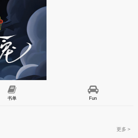
书单
Fun
更多 >